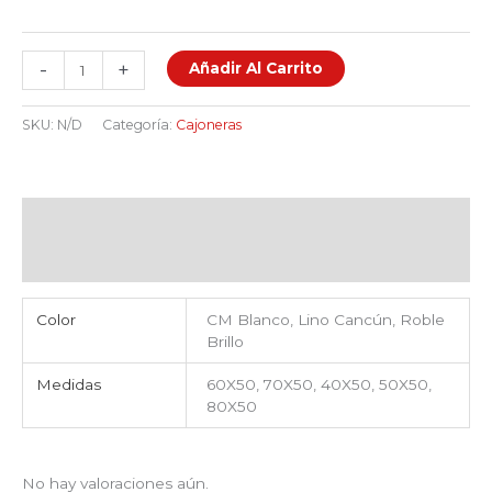
-
+
Añadir Al Carrito
SKU:
N/D
Categoría:
Cajoneras
Información adicional
Valoraciones (0)
Color
CM Blanco, Lino Cancún, Roble
Brillo
Medidas
60X50, 70X50, 40X50, 50X50,
80X50
No hay valoraciones aún.