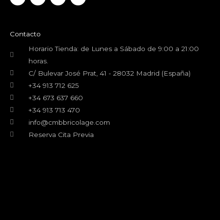
a
w
o
n
c
i
u
s
e
t
t
t
b
t
u
a
o
e
b
g
Contacto
o
r
e
r
k
a
Horario Tienda: de Lunes a Sábado de 9:00 a 21:00
m
horas.
C/ Bulevar José Prat, 41 - 28032 Madrid (España)
+34 913 712 625
+34 673 637 660
+34 913 713 470
info@cmbbricolage.com
Reserva Cita Previa