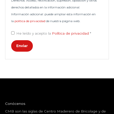
Derechos: Acceso, rectificación, supresión, oposición y otros
derechos detallados en la información adicional.
Información adicional: puede ampliar esta información en
la
política de privacidad
de nuestra página web.
He leído y acepto la
Política de privacidad
*
Conócenos
CMB son las siglas de Centro Maderero de Bricolage y de