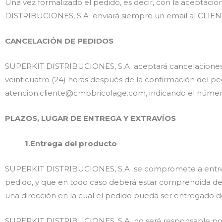
Una vez formalizado el pedido, es decir, con la aceptaci
DISTRIBUCIONES, S.A. enviará siempre un email al CLIENT
CANCELACIÓN DE PEDIDOS
SUPERKIT DISTRIBUCIONES, S.A. aceptará cancelaciones 
veinticuatro (24) horas después de la confirmación del ped
atencion.cliente@cmbbricolage.com, indicando el númer
PLAZOS, LUGAR DE ENTREGA Y EXTRAVÍOS
1.Entrega del producto
SUPERKIT DISTRIBUCIONES, S.A. se compromete a entregar
pedido, y que en todo caso deberá estar comprendida dentr
una dirección en la cual el pedido pueda ser entregado den
SUPERKIT DISTRIBUCIONES, S.A. no será responsable por l