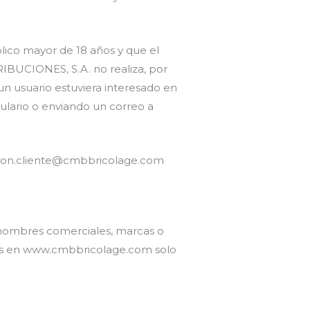
lico mayor de 18 años y que el
RIBUCIONES, S.A. no realiza, por
 un usuario estuviera interesado en
ulario o enviando un correo a
ncion.cliente@cmbbricolage.com
os nombres comerciales, marcas o
tos en www.cmbbricolage.com solo