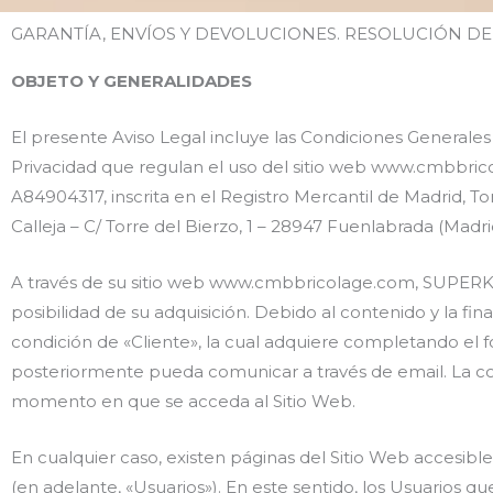
GARANTÍA, ENVÍOS Y DEVOLUCIONES. RESOLUCIÓN D
OBJETO Y GENERALIDADES
El presente Aviso Legal incluye las Condiciones Generales
Privacidad que regulan el uso del sitio web www.cmbbric
A84904317, inscrita en el Registro Mercantil de Madrid, Tom
Calleja – C/ Torre del Bierzo, 1 – 28947 Fuenlabrada (Madrid
A través de su sitio web www.cmbbricolage.com, SUPERKI
posibilidad de su adquisición. Debido al contenido y la fin
condición de «Cliente», la cual adquiere completando el 
posteriormente pueda comunicar a través de email. La con
momento en que se acceda al Sitio Web.
En cualquier caso, existen páginas del Sitio Web accesible
(en adelante, «Usuarios»). En este sentido, los Usuarios 