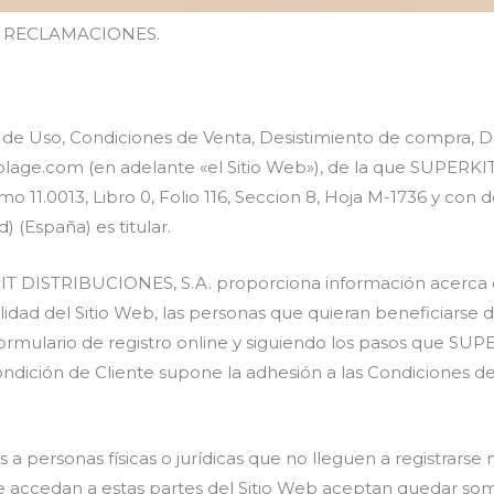
E RECLAMACIONES.
 de Uso, Condiciones de Venta, Desistimiento de compra, De
olage.com (en adelante «el Sitio Web»), de la que SUPERK
o 11.0013, Libro 0, Folio 116, Seccion 8, Hoja M-1736 y con d
) (España) es titular.
T DISTRIBUCIONES, S.A. proporciona información acerca d
alidad del Sitio Web, las personas que quieran beneficiarse 
formulario de registro online y siguiendo los pasos que S
dición de Cliente supone la adhesión a las Condiciones de 
s a personas físicas o jurídicas que no lleguen a registrars
que accedan a estas partes del Sitio Web aceptan quedar som