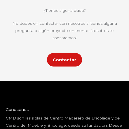
¿Tienes alguna duda?
No dudes en contactar con nosotros si tienes alguna
pregunta o algún proyecto en mente ¡Nosotros te
asesoramos!
Contactar
Conócenos
CMB son las siglas de Centro Maderero de Bricolage y de
Centro del Mueble y Bricolage, desde su fundación. Desde