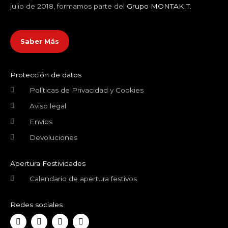
julio de 2018, formamos parte del
Grupo MONTAKIT
.
Saber Más
Protección de datos
Políticas de Privacidad y Cookies
Aviso legal
Envíos
Devoluciones
Apertura Festividades
Calendario de apertura festivos
Redes sociales
F
T
Y
I
a
w
o
n