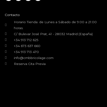
c
i
u
s
e
t
t
t
b
t
u
a
o
e
b
g
Contacto
o
r
e
r
k
a
Horario Tienda: de Lunes a Sábado de 9:00 a 21:00
m
horas.
C/ Bulevar José Prat, 41 - 28032 Madrid (España)
+34 913 712 625
+34 673 637 660
+34 913 713 470
info@cmbbricolage.com
Reserva Cita Previa