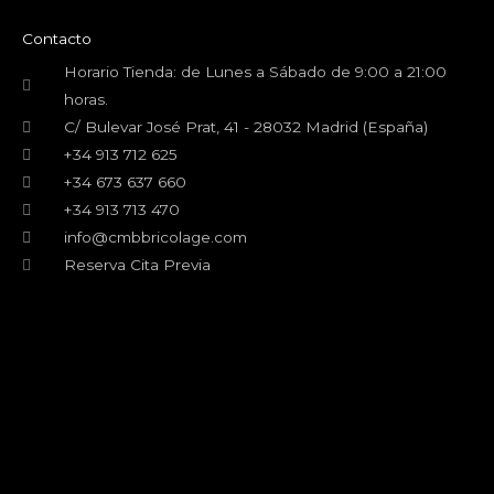
b
t
u
a
o
e
b
g
Contacto
o
r
e
r
k
a
Horario Tienda: de Lunes a Sábado de 9:00 a 21:00
m
horas.
C/ Bulevar José Prat, 41 - 28032 Madrid (España)
+34 913 712 625
+34 673 637 660
+34 913 713 470
info@cmbbricolage.com
Reserva Cita Previa