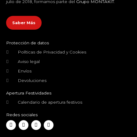
julio de 2018, formamos parte del
Grupo MONTAKIT
.
Saber Más
Protección de datos
Políticas de Privacidad y Cookies
Aviso legal
Envíos
Devoluciones
Apertura Festividades
Calendario de apertura festivos
Redes sociales
F
T
Y
I
a
w
o
n
c
i
u
s
e
t
t
t