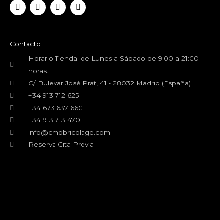
F
T
Y
I
a
w
o
n
c
i
u
s
e
t
t
t
b
t
u
a
o
e
b
g
Contacto
o
r
e
r
k
a
Horario Tienda: de Lunes a Sábado de 9:00 a 21:00
m
horas.
C/ Bulevar José Prat, 41 - 28032 Madrid (España)
+34 913 712 625
+34 673 637 660
+34 913 713 470
info@cmbbricolage.com
Reserva Cita Previa