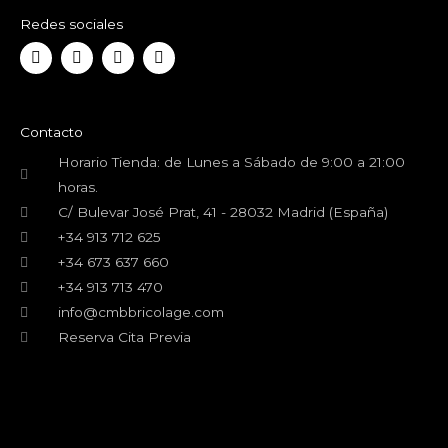
Redes sociales
F
T
Y
I
a
w
o
n
c
i
u
s
e
t
t
t
b
t
u
a
o
e
b
g
Contacto
o
r
e
r
k
a
Horario Tienda: de Lunes a Sábado de 9:00 a 21:00
m
horas.
C/ Bulevar José Prat, 41 - 28032 Madrid (España)
+34 913 712 625
+34 673 637 660
+34 913 713 470
info@cmbbricolage.com
Reserva Cita Previa