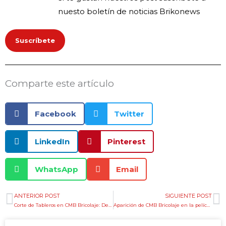
nuesto boletín de noticias Brikonews
Suscríbete
Comparte este artículo
Facebook
Twitter
LinkedIn
Pinterest
WhatsApp
Email
ANTERIOR POST
SIGUIENTE POST
Ant
S
Corte de Tableros en CMB Bricolaje: Descubre la comodidad de nuestro servicio
Aparición de CMB Bricolaje en la película CampeoneX