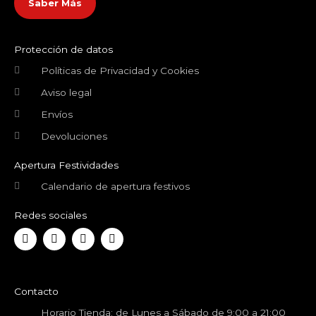
Saber Más
Protección de datos
Políticas de Privacidad y Cookies
Aviso legal
Envíos
Devoluciones
Apertura Festividades
Calendario de apertura festivos
Redes sociales
F
T
Y
I
a
w
o
n
c
i
u
s
e
t
t
t
b
t
u
a
o
e
b
g
Contacto
o
r
e
r
k
a
Horario Tienda: de Lunes a Sábado de 9:00 a 21:00