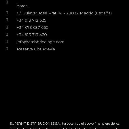
m
horas.
C/ Bulevar José Prat, 41 - 28032 Madrid (España)
+34 913 712 625
+34 673 637 660
+34 913 713 470
info@cmbbricolage.com
Reserva Cita Previa
SUPERKIT DISTRIBUCIONES,S.A., ha obtenido el apoyo financiero de los