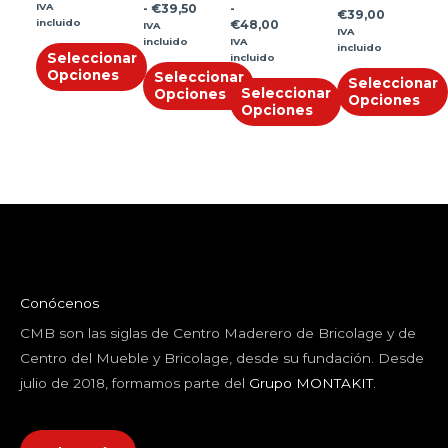
IVA
-
€
39,50
-
€
39,00
en
en
en
en
incluido
€
48,00
IVA
IVA
incluido
IVA
la
la
la
la
incluido
Seleccionar
incluido
página
página
página
página
Opciones
Seleccionar
Seleccionar
Seleccionar
Opciones
de
de
de
de
Opciones
Opciones
producto
producto
producto
producto
Conócenos
CMB son las siglas de Centro Maderero de Bricolage y de
Centro del Mueble y Bricolage, desde su fundación. Desde
julio de 2018, formamos parte del
Grupo MONTAKIT
.