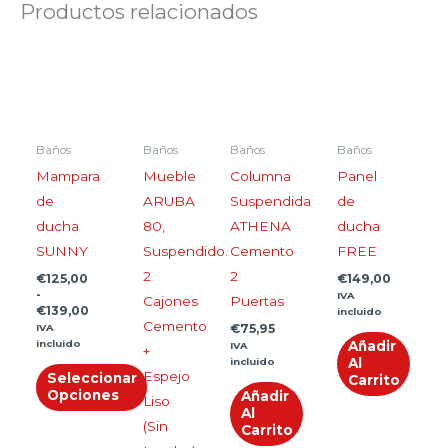
Productos relacionados
Rango
Este
de
producto
precios:
desde
tiene
€125,00
múltiples
hasta
€139,00
Baños
Baños
Baños
Baños
variantes.
Mampara
Mueble
Columna
Panel
Las
de
ARUBA
Suspendida
de
opciones
ducha
80,
ATHENA
ducha
se
SUNNY
Suspendido.
Cemento
FREE
pueden
2
2
€
125,00
€
149,00
elegir
-
IVA
Cajones
Puertas
en
€
139,00
incluido
Cemento
IVA
€
75,95
la
incluido
Añadir
IVA
+
página
incluido
Al
Espejo
Seleccionar
Carrito
de
Opciones
Añadir
Liso
producto
Al
(Sin
Carrito