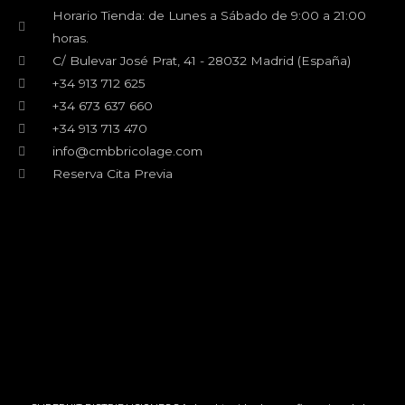
k
a
Horario Tienda: de Lunes a Sábado de 9:00 a 21:00
m
horas.
C/ Bulevar José Prat, 41 - 28032 Madrid (España)
+34 913 712 625
+34 673 637 660
+34 913 713 470
info@cmbbricolage.com
Reserva Cita Previa