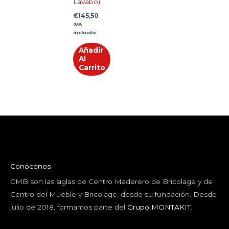
Lavabo)
€
145,50
IVA
incluido
Añadir
Al
Carrito
Conócenos
CMB son las siglas de Centro Maderero de Bricolage y de
Centro del Mueble y Bricolage, desde su fundación. Desde
julio de 2018, formamos parte del
Grupo MONTAKIT
.