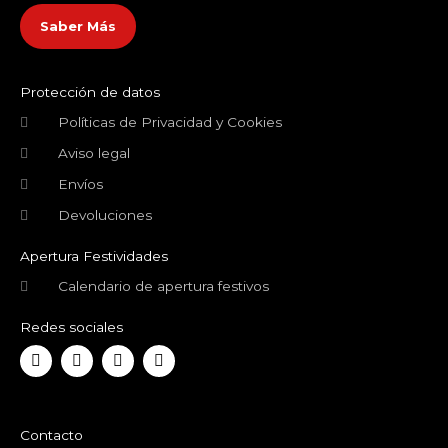
Saber Más
Protección de datos
Políticas de Privacidad y Cookies
Aviso legal
Envíos
Devoluciones
Apertura Festividades
Calendario de apertura festivos
Redes sociales
F
T
Y
I
a
w
o
n
c
i
u
s
e
t
t
t
b
t
u
a
o
e
b
g
Contacto
o
r
e
r