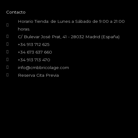
e
t
t
t
b
t
u
a
o
e
b
g
Contacto
o
r
e
r
k
a
Horario Tienda: de Lunes a Sábado de 9:00 a 21:00
m
horas.
C/ Bulevar José Prat, 41 - 28032 Madrid (España)
+34 913 712 625
+34 673 637 660
+34 913 713 470
info@cmbbricolage.com
Reserva Cita Previa