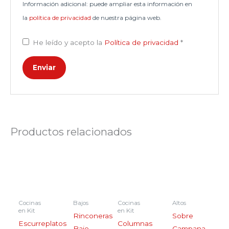
Información adicional: puede ampliar esta información en
la
política de privacidad
de nuestra página web.
He leído y acepto la
Política de privacidad
*
Productos relacionados
Rango
Rango
Rango
Este
Este
Este
Este
de
de
de
producto
producto
producto
producto
precios:
precios:
precios:
desde
desde
desde
tiene
tiene
tiene
tiene
€33,00
€62,00
€19,50
múltiples
múltiples
múltiples
múltiples
hasta
hasta
hasta
€46,00
€92,00
€29,50
Cocinas
Bajos
Cocinas
Altos
variantes.
variantes.
variantes.
variantes.
en Kit
en Kit
Rinconeras
Sobre
Las
Las
Las
Las
Escurreplatos
Columnas
Bajo
Campana