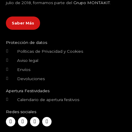
julio de 2018, formamos parte del
Grupo MONTAKIT
.
Saber Más
Protección de datos
Políticas de Privacidad y Cookies
Aviso legal
Envíos
Devoluciones
Apertura Festividades
Calendario de apertura festivos
Redes sociales
F
T
Y
I
a
w
o
n
c
i
u
s