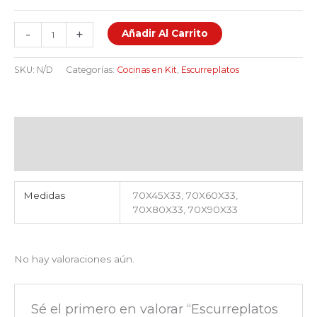
-
+
Añadir Al Carrito
SKU:
N/D
Categorías:
Cocinas en Kit
,
Escurreplatos
Información adicional
Valoraciones (0)
Medidas
70X45X33, 70X60X33,
70X80X33, 70X90X33
No hay valoraciones aún.
Sé el primero en valorar “Escurreplatos