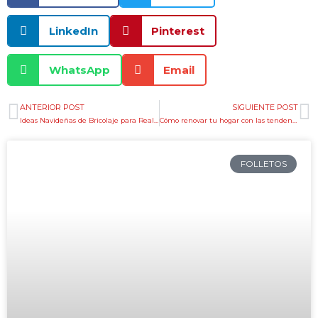
LinkedIn
Pinterest
WhatsApp
Email
ANTERIOR POST
SIGUIENTE POST
Ant
S
Ideas Navideñas de Bricolaje para Realizar en Casa
Cómo renovar tu hogar con las tendencias de color de este año
FOLLETOS