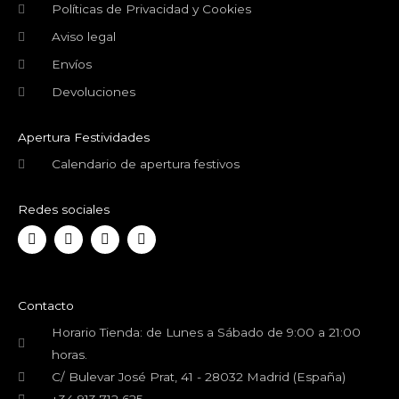
Políticas de Privacidad y Cookies
Aviso legal
Envíos
Devoluciones
Apertura Festividades
Calendario de apertura festivos
Redes sociales
F
T
Y
I
a
w
o
n
c
i
u
s
e
t
t
t
b
t
u
a
o
e
b
g
Contacto
o
r
e
r
k
a
Horario Tienda: de Lunes a Sábado de 9:00 a 21:00
m
horas.
C/ Bulevar José Prat, 41 - 28032 Madrid (España)