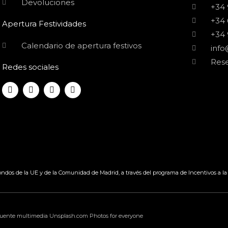
Devoluciones
+34 
+34 
Apertura Festividades
+34 
Calendario de apertura festivos
inf
Rese
Redes sociales
F
T
Y
I
a
w
o
n
c
i
u
s
e
t
t
t
b
t
u
a
o
e
b
g
o
r
e
r
k
a
m
dos de la UE y de la Comunidad de Madrid, a través del programa de Incentivos a la 
uente multimedia Unsplash.com Photos for everyone