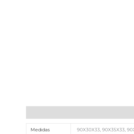
Información adicional
Valoraciones (0)
Medidas
90X30X33, 90X35X33, 90