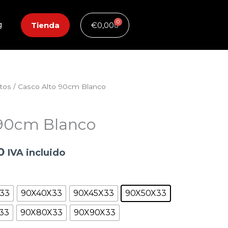
0
Carrito
g
Tienda
€
0,00
ltos
/ Casco Alto 90cm Blanco
Rango
de
 90cm Blanco
precios:
0
desde
IVA incluido
€28,50
hasta
33
90X40X33
90X45X33
90X50X33
33
90X80X33
90X90X33
€48,00