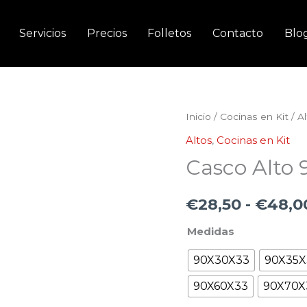
Servicios
Precios
Folletos
Contacto
Blo
Casco
Inicio
/
Cocinas en Kit
/
A
Alto
Altos
,
Cocinas en Kit
90cm
Casco Alto
Blanco
cantidad
€
28,50
-
€
48,0
Medidas
90X30X33
90X35X
90X60X33
90X70X