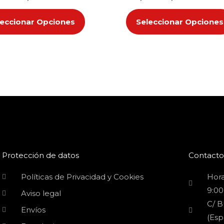
de
producto
leccionar Opciones
Seleccionar Opciones
Protección de datos
Contacto
Políticas de Privacidad y Cookies
Hora
9:00
Aviso legal
C/ B
Envíos
(Esp