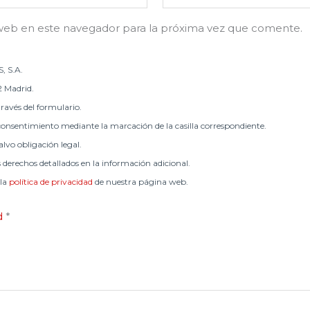
web en este navegador para la próxima vez que comente.
, S.A.
2 Madrid.
través del formulario.
onsentimiento mediante la marcación de la casilla correspondiente.
lvo obligación legal.
s derechos detallados en la información adicional.
 la
política de privacidad
de nuestra página web.
ad
*