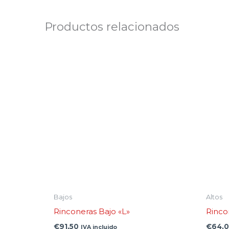
Productos relacionados
Este
producto
tiene
múltiples
variantes.
Las
opciones
se
pueden
elegir
en
Bajos
Altos
la
Rinconeras Bajo «L»
Rinco
página
€
91,50
€
64,
IVA incluido