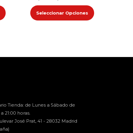
de
de
producto
producto
Seleccionar Opciones
rio Tienda: de Lunes a Sábado de
 a 21:00 horas.
ulevar José Prat, 41 - 28032 Madrid
aña)