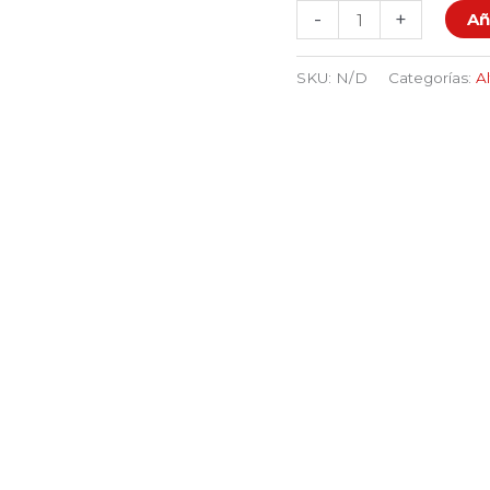
-
+
Añ
SKU:
N/D
Categorías:
A