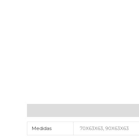
Información adicional
Valoraciones (0)
Medidas
70X63X63, 90X63X63