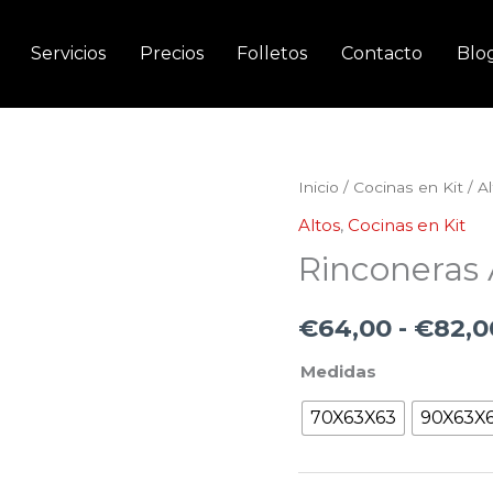
Servicios
Precios
Folletos
Contacto
Blo
Rinconeras
Inicio
/
Cocinas en Kit
/
A
Alto
Altos
,
Cocinas en Kit
Chaflán
Rinconeras 
cantidad
€
64,00
-
€
82,0
Medidas
70X63X63
90X63X