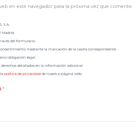
web en este navegador para la próxima vez que comente.
, S.A.
2 Madrid.
través del formulario.
onsentimiento mediante la marcación de la casilla correspondiente.
lvo obligación legal.
s derechos detallados en la información adicional.
 la
política de privacidad
de nuestra página web.
ad
*