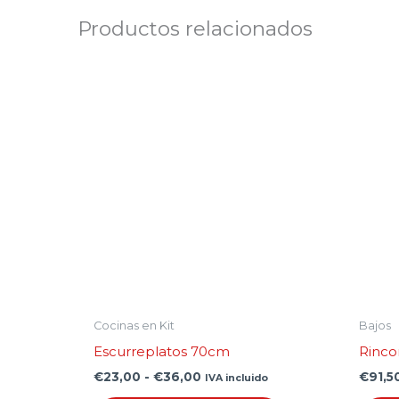
Productos relacionados
Rango
Este
de
producto
precios:
desde
tiene
€23,00
hasta
múltiples
€36,00
variantes.
Las
opciones
se
pueden
elegir
en
Cocinas en Kit
Bajos
la
Escurreplatos 70cm
Rinco
página
€
23,00
-
€
36,00
€
91,5
IVA incluido
de